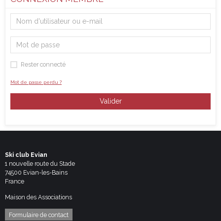
Rester connecté
Mot de passe perdu ?
Valider
Ski club Evian
1 nouvelle route du Stade
74500 Evian-les-Bains
France
Maison des Associations
Formulaire de contact